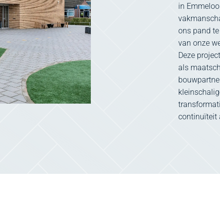
in Emmeloord
vakmanscha
ons pand te
van onze wer
Deze projec
als maatsc
bouwpartner 
kleinschali
transformati
continuïteit 