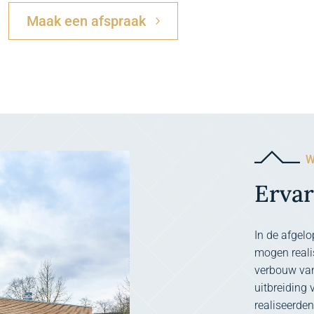
Maak een afspraak
W
Ervar
In de afgelo
mogen reali
verbouw van
uitbreiding
realiseerde