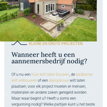
KLEINE EN GROTE PROJECTEN
Wanneer heeft u een
aannemersbedrijf nodig?
Of u nu een
huis wilt laten bouwen
, de
badkamer
wilt verbouwen
of een
dakopbouw
wilt laten
plaatsen; voor elk project moeten er mensen,
materialen en andere zaken geregeld worden.
Maar waar begint u? Heeft u soms een
vergunning nodig? Welke partijen kunt u het beste