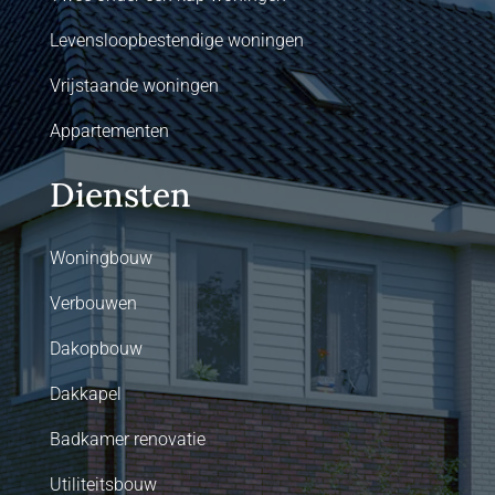
Levensloopbestendige woningen
Vrijstaande woningen
Appartementen
Diensten
Woningbouw
Verbouwen
Dakopbouw
Dakkapel
Badkamer renovatie
Utiliteitsbouw