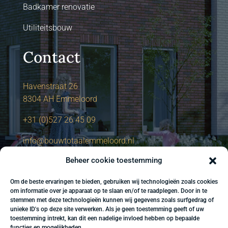
Badkamer renovatie
Utiliteitsbouw
Contact
Havenstraat 26
8304 AH Emmeloord
+31 (0)527 26 45 09
info@bouwtotaalemmeloord.nl
Beheer cookie toestemming
Om de beste ervaringen te bieden, gebruiken wij technologieën zoals cookies
om informatie over je apparaat op te slaan en/of te raadplegen. Door in te
stemmen met deze technologieën kunnen wij gegevens zoals surfgedrag of
unieke ID's op deze site verwerken. Als je geen toestemming geeft of uw
toestemming intrekt, kan dit een nadelige invloed hebben op bepaalde
functies en mogelijkheden.