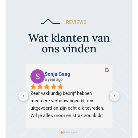
REVIEWS
Wat klanten van
ons vinden
Sonja Gaag
a year ago
a
Zeer vakkundig bedrijf hebben 
Hebben 
meerdere verbouwingen bij ons 
woning
uitgevoerd en zijn echt dik tevreden. 
Prettig
Wil je alles mooi en strak zou ik dit 
van de 
bedrijf zeker aanraden!
Ook als 
probleme
en staa