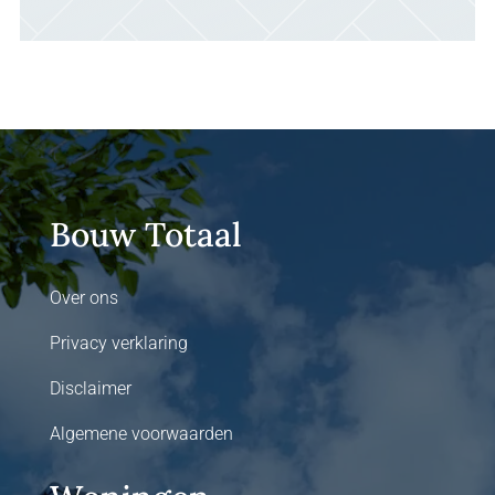
op te l
Kan bouw
emmeloo
Bouw Totaal
Over ons
Privacy verklaring
Disclaimer
Algemene voorwaarden