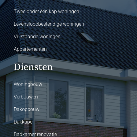
Twee onder één kap woningen
Levensloopbestendige woningen
Vrijstaande woningen
Appartementen
Diensten
Woningbouw
Verbouwen
Dakopbouw
Dakkapel
Badkamer renovatie