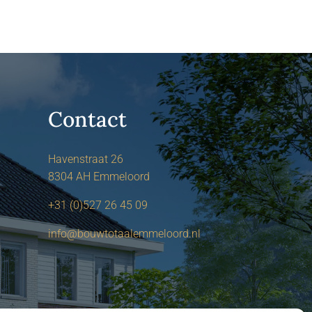
Contact
Havenstraat 26
8304 AH Emmeloord
+31 (0)527 26 45 09
info@bouwtotaalemmeloord.nl