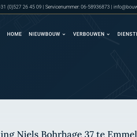
+31 (0)527 26 45 09
| Servicenummer:
06-58936873
|
info@bouw
HOME
NIEUWBOUW
VERBOUWEN
DIENST
ning Niels Bohrhage 37 te Emme