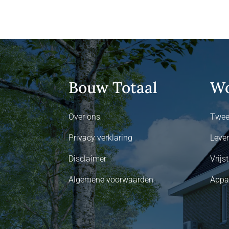
Bouw Totaal
Wo
Over ons
Twee
Privacy verklaring
Leve
Disclaimer
Vrij
Algemene voorwaarden
Appa