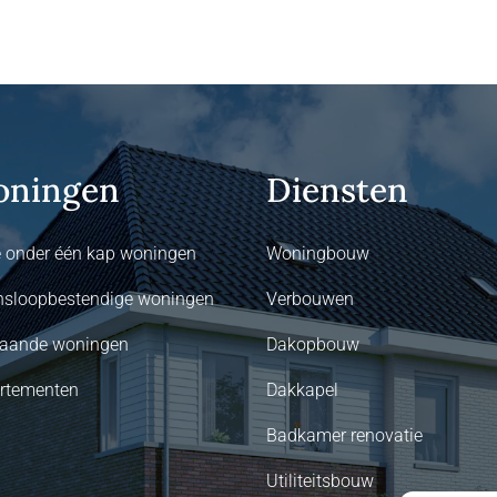
ningen
Diensten
 onder één kap woningen
Woningbouw
nsloopbestendige woningen
Verbouwen
staande woningen
Dakopbouw
rtementen
Dakkapel
Badkamer renovatie
Utiliteitsbouw