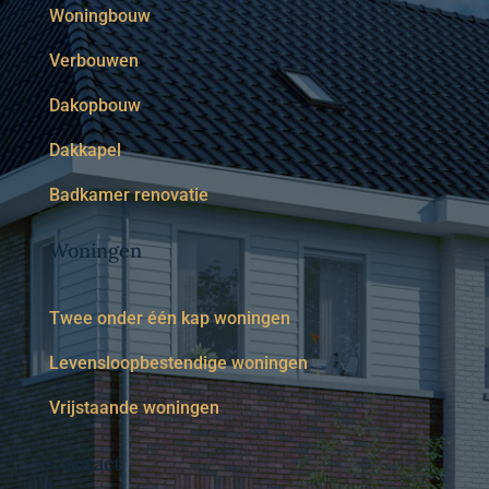
Woningbouw
Verbouwen
Dakopbouw
Dakkapel
Badkamer renovatie
Woningen
Twee onder één kap woningen
Levensloopbestendige woningen
Vrijstaande woningen
Contact