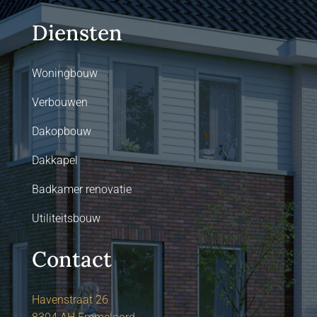
Diensten
Woningbouw
Verbouwen
Dakopbouw
Dakkapel
Badkamer renovatie
Utiliteitsbouw
Contact
Havenstraat 26