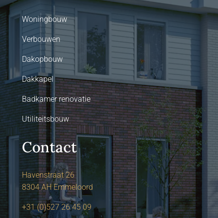
Woningbouw
Verbouwen
Dakopbouw
Dakkapel
Badkamer renovatie
Utiliteitsbouw
Contact
Havenstraat 26
8304 AH Emmeloord
+31 (0)527 26 45 09