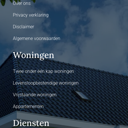
Over ons
Privacy verklaring
Disclaimer
Algemene voorwaarden
Woningen
Twee onder één kap woningen
Levensloopbestendige woningen
Vrijstaande woningen
Appartementen
Diensten