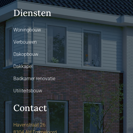
Diensten
Woningbouw
Verbouwen
Dakopbouw
Dakkapel
Badkamer renovatie
Utiliteitsbouw
Contact
Havenstraat 26
8304 AH Emmeloord