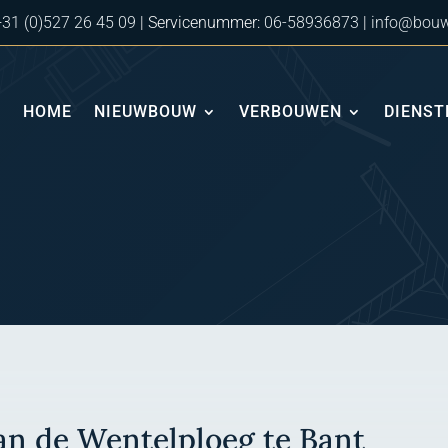
+31 (0)527 26 45 09
| Servicenummer:
06-58936873
|
info@bouw
HOME
NIEUWBOUW
VERBOUWEN
DIENST
an de Wentelploeg te Bant