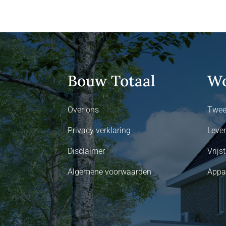
Bouw Totaal
Wo
Over ons
Twee
Privacy verklaring
Leve
Disclaimer
Vrij
Algemene voorwaarden
Appa