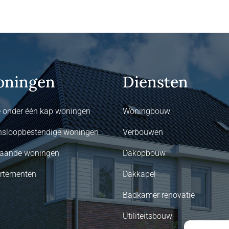
ningen
Diensten
 onder één kap woningen
Woningbouw
nsloopbestendige woningen
Verbouwen
staande woningen
Dakopbouw
rtementen
Dakkapel
Badkamer renovatie
Utiliteitsbouw