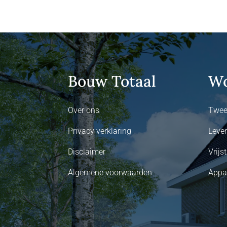
Bouw Totaal
Wo
Over ons
Twee
Privacy verklaring
Leve
Disclaimer
Vrij
Algemene voorwaarden
Appa