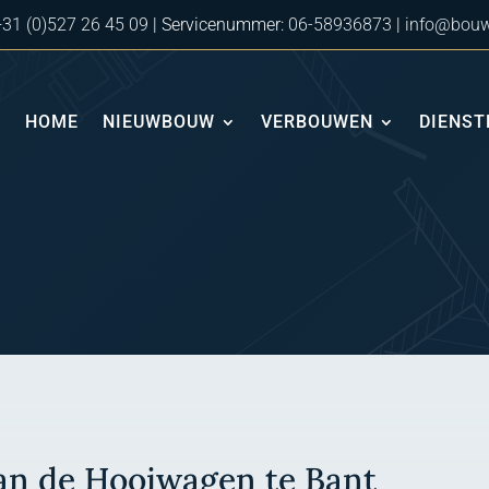
+31 (0)527 26 45 09
| Servicenummer:
06-58936873
|
info@bouw
HOME
NIEUWBOUW
VERBOUWEN
DIENST
an de Hooiwagen te Bant