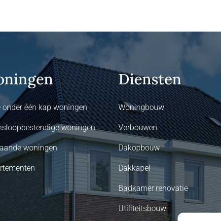
ningen
Diensten
 onder één kap woningen
Woningbouw
nsloopbestendige woningen
Verbouwen
staande woningen
Dakopbouw
rtementen
Dakkapel
Badkamer renovatie
Utiliteitsbouw