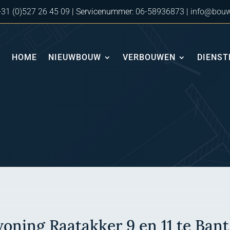
+31 (0)527 26 45 09
| Servicenummer:
06-58936873
|
info@bouw
HOME
NIEUWBOUW
VERBOUWEN
DIENST
oning Raatakker 9 en 11 te Bant