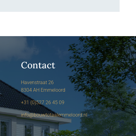
Contact
Havenstraat 26
8304 AH Emmeloord
+31 (0)527 26 45 09
info@bouwtotaalemmeloord.nl