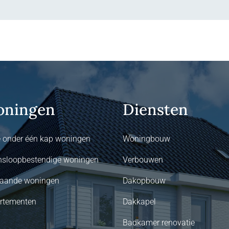
ningen
Diensten
 onder één kap woningen
Woningbouw
nsloopbestendige woningen
Verbouwen
staande woningen
Dakopbouw
rtementen
Dakkapel
Badkamer renovatie