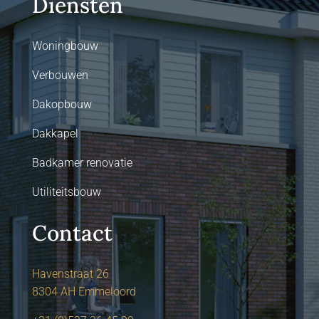
Diensten
Woningbouw
Verbouwen
Dakopbouw
Dakkapel
Badkamer renovatie
Utiliteitsbouw
Contact
Havenstraat 26
8304 AH Emmeloord