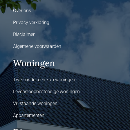
Over ons
Privacy verklaring
Disclaimer
Algemene voorwaarden
Woningen
Twee onder één kap woningen
Levensloopbestendige woningen
Vrijstaande woningen
Appartementen