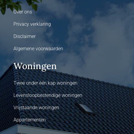
Over ons
Privacy verklaring
Disclaimer
Algemene voorwaarden
Woningen
Twee onder één kap woningen
Levensloopbestendige woningen
Vrijstaande woningen
Appartementen