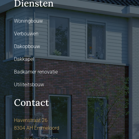
Diensten
Woningbouw
Verbouwen
Dakopbouw
Dakkapel
Badkamer renovatie
Utiliteitsbouw
Contact
Havenstraat 26
8304 AH Emmeloord