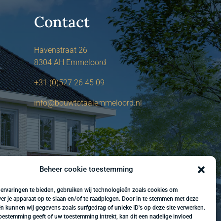
Contact
Havenstraat 26
8304 AH Emmeloord
+31 (0)527 26 45 09
info@bouwtotaalemmeloord.nl
Beheer cookie toestemming
ervaringen te bieden, gebruiken wij technologieën zoals cookies om
ver je apparaat op te slaan en/of te raadplegen. Door in te stemmen met deze
n kunnen wij gegevens zoals surfgedrag of unieke ID's op deze site verwerken.
toestemming geeft of uw toestemming intrekt, kan dit een nadelige invloed