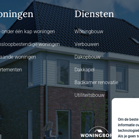
ningen
Diensten
 onder één kap woningen
Woningbouw
nsloopbestendige woningen
Verbouwen
staande woningen
Dakopbouw
rtementen
Dakkapel
Badkamer renovatie
Utiliteitsbouw
Om de beste 
informatie o
technologieë
Als je geen 