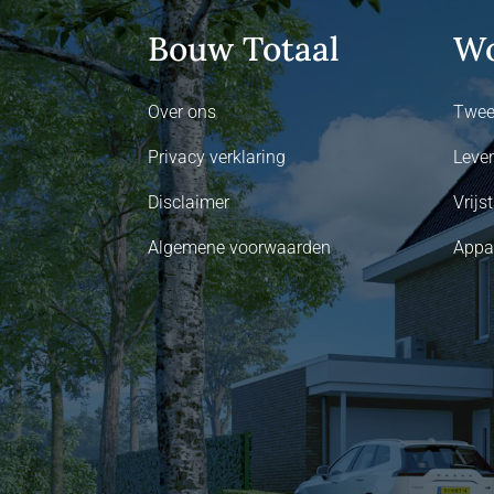
Bouw Totaal
Wo
Over ons
Twee
Privacy verklaring
Leve
Disclaimer
Vrij
Algemene voorwaarden
Appa