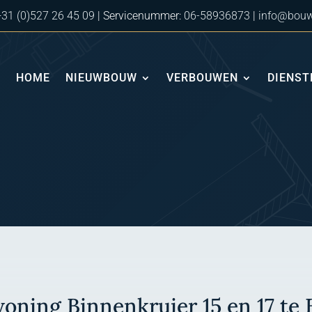
+31 (0)527 26 45 09
| Servicenummer:
06-58936873
|
info@bouw
HOME
NIEUWBOUW
VERBOUWEN
DIENST
oning Binnenkruier 15 en 17 te 