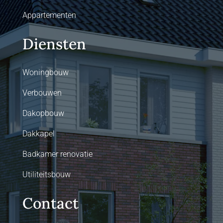
Appartementen
Diensten
Woningbouw
Verbouwen
Dakopbouw
Dakkapel
Badkamer renovatie
Utiliteitsbouw
Contact