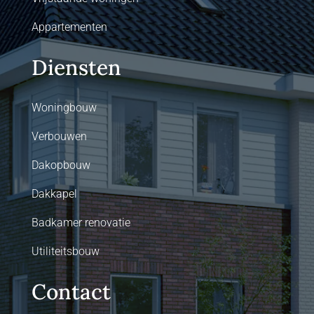
Appartementen
Diensten
Woningbouw
Verbouwen
Dakopbouw
Dakkapel
Badkamer renovatie
Utiliteitsbouw
Contact