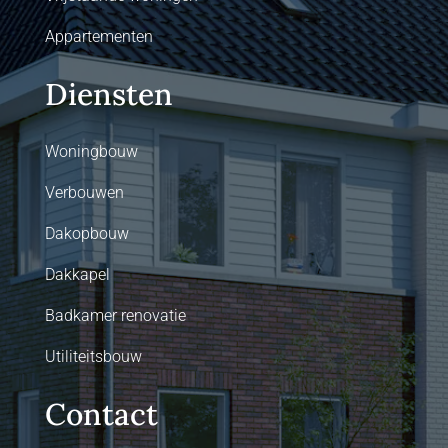
Appartementen
Diensten
Woningbouw
Verbouwen
Dakopbouw
Dakkapel
Badkamer renovatie
Utiliteitsbouw
Contact