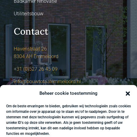
Badkamer renovatie
Utiliteitsbouw
Contact
Havenstraat 26
8304 AH Emmeloord
+31 (0)527 26 45 09
info@bouwtotaalemmeloord.nl
Beheer cookie toestemming
Om de beste ervaringen te bieden, gebruiken wij technologieën zoals cookies
om informatie over je apparaat op te slaan en/of te raadplegen. Door in te
stemmen met deze technologieën kunnen wij gegevens zoals surfgedrag of
unieke ID's op deze site verwerken. Als je geen toestemming geeft of uw
toestemming intrekt, kan dit een nadelige invloed hebben op bepaalde
functies en mogelijkheden.