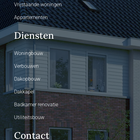
Vrijstaande woningen
Appartementen
Diensten
Woningbouw
Verbouwen
Dakopbouw
Dakkapel
Badkamer renovatie
Utiliteitsbouw
Contact