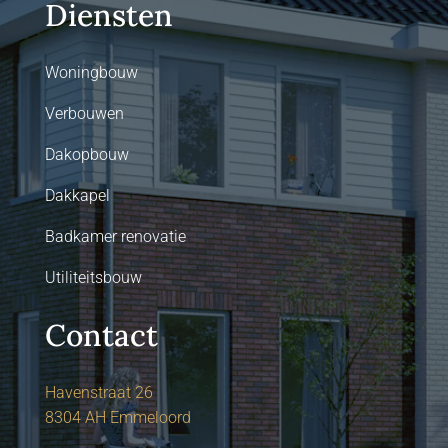
Diensten
Woningbouw
Verbouwen
Dakopbouw
Dakkapel
Badkamer renovatie
Utiliteitsbouw
Contact
Havenstraat 26
8304 AH Emmeloord