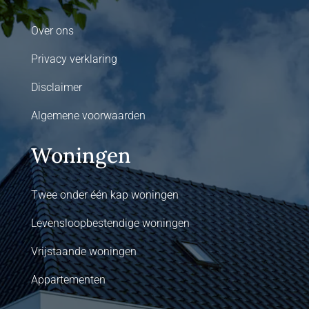
Over ons
Privacy verklaring
Disclaimer
Algemene voorwaarden
Woningen
Twee onder één kap woningen
Levensloopbestendige woningen
Vrijstaande woningen
Appartementen