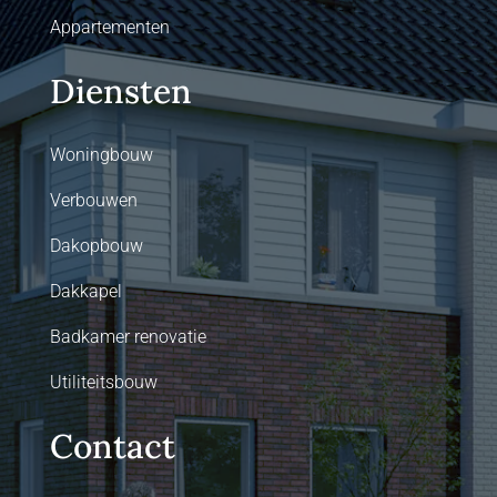
Appartementen
Diensten
Woningbouw
Verbouwen
Dakopbouw
Dakkapel
Badkamer renovatie
Utiliteitsbouw
Contact